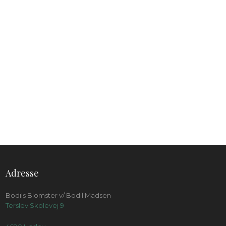
Adresse
Bodils Blomster v/ Bodil Madsen
Terslev Skolevej 9