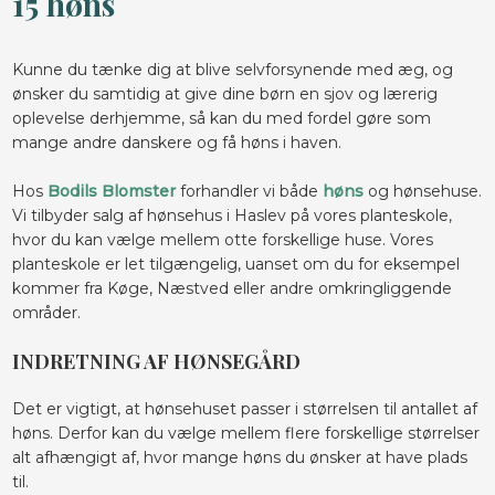
15 høns
Kunne du tænke dig at blive selvforsynende med æg, og
ønsker du samtidig at give dine børn en sjov og lærerig
oplevelse derhjemme, så kan du med fordel gøre som
mange andre danskere og få høns i haven.
Hos
Bodils Blomster
forhandler vi både
høns
og hønsehuse.
Vi tilbyder salg af hønsehus i Haslev på vores planteskole,
hvor du kan vælge mellem otte forskellige huse. Vores
planteskole er let tilgængelig, uanset om du for eksempel
kommer fra Køge, Næstved eller andre omkringliggende
områder.
INDRETNING AF HØNSEGÅRD
Det er vigtigt, at hønsehuset passer i størrelsen til antallet af
høns. Derfor kan du vælge mellem flere forskellige størrelser
alt afhængigt af, hvor mange høns du ønsker at have plads
til.