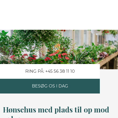
RING PÅ: +45 56 38 11 10
BESØG OS I DAG
Hønsehus med plads til op mod