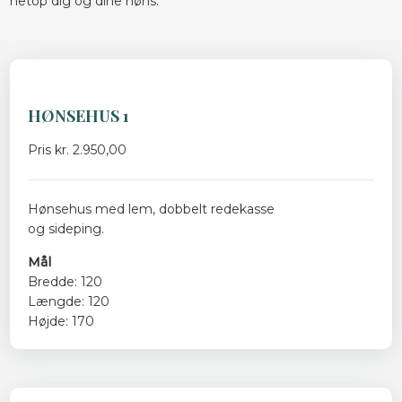
netop dig og dine høns.​
HØNSEHUS 1​
Pris kr. 2.950,00
Hønsehus med lem, dobbelt redekasse
​og sideping.
Mål
Bredde: 120
Længde: 120
Højde: 170