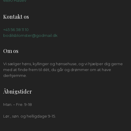
4690 Haslev
Kontakt os
+45 56 38 11 10
bodilsblomster@godmail.dk
Om os
Vi sælger høns, kyllinger og hønsehuse, og vi hjælper dig gerne
med at finde frem til dét, du går og drømmer om at have
derhjemme.
Åbnigstider
Man. – Fre. 9-18​
Lør., søn. og helligdage 9-15.