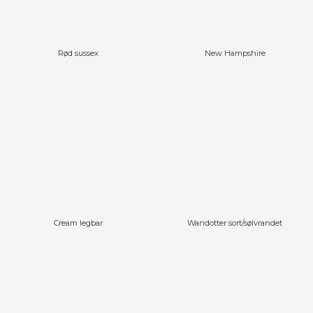
Rød sussex
New Hampshire
Cream legbar
Wandotter sort/sølvrandet