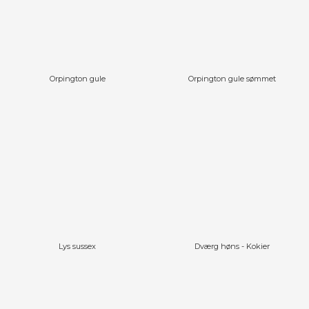
Orpington gule
Orpington gule sømmet
Lys sussex
Dværg høns - Kokier