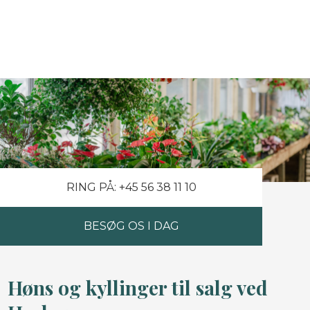
RING PÅ: +45 56 38 11 10
BESØG OS I DAG
Høns og kyllinger til salg ved