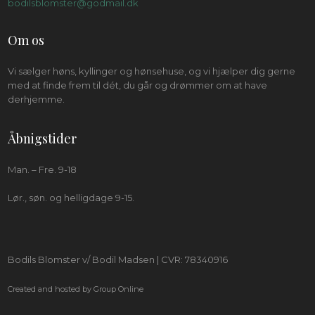
bodilsblomster@godmail.dk
Om os
Vi sælger høns, kyllinger og hønsehuse, og vi hjælper dig gerne
med at finde frem til dét, du går og drømmer om at have
derhjemme.
Åbnigstider
Man. – Fre. 9-18​
Lør., søn. og helligdage 9-15.
​Bodils Blomster v/ Bodil Madsen | CVR: 78340916
Created and hosted by Group Online