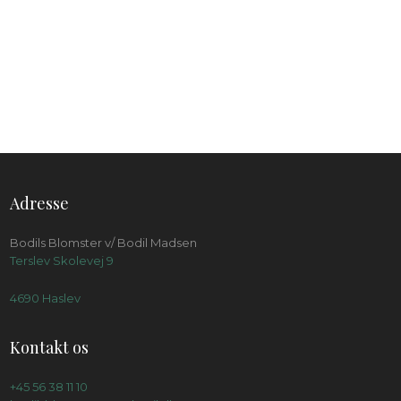
Adresse
Bodils Blomster v/ Bodil Madsen
Terslev Skolevej 9
4690 Haslev
Kontakt os
+45 56 38 11 10